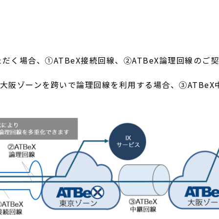
ただく場合、①ATBeX接続回線、②ATBeX論理回線の
大阪ゾーンを跨いで論理回線を利用する場合、③ATBeX