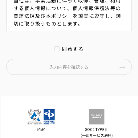
当社は、事業活動に伴って取得、管理、利用
する個人情報について、個人情報保護法等の
関連法規及び本ポリシーを誠実に遵守し、適
切に取り扱うものとします。
2.取得
当社は、口頭、書面、電磁的記録、録音、録
同意する
画等の方法をもって、個人情報を適正に取得
します（直接取得する以外に、間接的に取得
入力内容を確認する
する場合を含みます）。なお、電話での応対
時において、通話内容の正確な把握・確認の
ため、及び当社担当者の電話対応の品質向上
のために、通話を録音させていただく場合が
あります。
3.利用目的
当社が取得する個人情報の利用目的は、次の
SOC2 TYPEⅡ
ISMS
通りです。
(一部サービス適用)