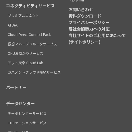
ご意見の収集、サービスの向上又はシステム
コネクティビティサービス
の改良・開発のため。
お問い合わせ
(3)社員等、退職者、採用応募者に関して取得
プレミアムコネクト
資料ダウンロード
プライバシーポリシー
した個人情報
ATBeX
反社会的勢力への対応
人事労務管理、福利厚生、労働関連法令への
Cloud Direct Connect Pack
当社サイトのご利用にあたって
対応のため。
(サイトポリシー)
仮想マネージドルータサービス
事務連絡、その他緊急時に連絡を実施するた
め。
ONUお預かりサービス
当社の採用活動に関連する連絡、企業説明会
アット東京 Cloud Lab
等のイベントの案内、資料の送付、本人確認
ガバメントクラウド接続サービス
等の対応のため。
(4)その他、お問合せ、アンケート、ご要望等
パートナー
で取得した個人情報
当社の業務やウェブサイトの改善等のため。
データセンター
ご請求のあった資料をお届けするため。
契約に関するご案内文書等をお届けするた
データセンターサービス
め。
コロケーションサービス
その他必要なご案内状、ご挨拶状をお届けす