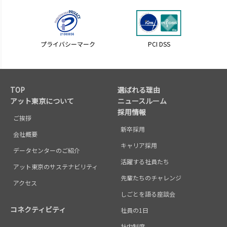
(1)商談等の営業活動によって取得した個人情
報
商談及びこれに伴う連絡、契約の履行のた
め。
プライバシーマーク
PCI DSS
新商品・新システムを開発した場合、その情
報をお知らせするため。また採用いただいて
いる商品・サービス以外の商品・サービスに
関する当社及び協力会社の情報をお知らせす
TOP
選ばれる理由
アット東京について
ニュースルーム
るため。
採用情報
ご意見の収集、サービスの向上又はシステム
ご挨拶
の改良・開発のため。
新卒採用
会社概要
(2)当社データセンターサービスの提供に関し
キャリア採用
データセンターのご紹介
て取得した個人情報
活躍する社員たち
当社データセンターをご利用いただくための
アット東京のサステナビリティ
本人認証のため。
先輩たちのチャレンジ
アクセス
当社データセンターサービスの提供・委託に
しごとを語る座談会
必要な連絡、契約の履行のため。
コネクティビティ
社員の1日
当社施設の安全維持、安全管理のため。
社内制度