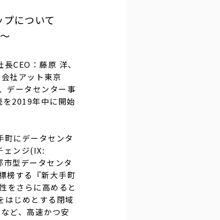
ップについて
始〜
長CEO：藤原 洋、
式会社アット東京
、データセンター事
を2019年中に開始
手町にデータセンタ
ンジ(IX:
数の都市型データセンタ
を標榜する『新大手町
接続性をさらに高めると
接続をはじめとする閉域
するなど、高速かつ安