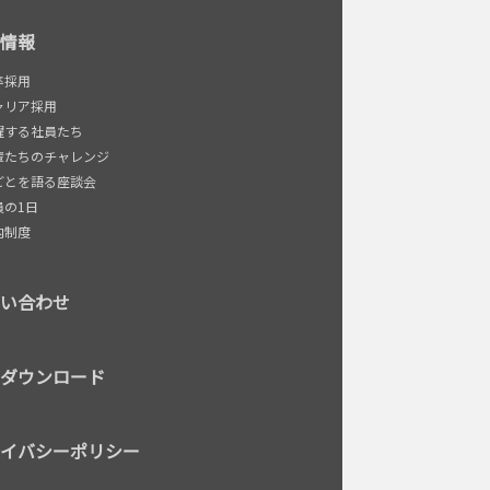
情報
卒採用
ャリア採用
躍する社員たち
輩たちのチャレンジ
ごとを語る座談会
員の1日
内制度
い合わせ
ダウンロード
イバシーポリシー