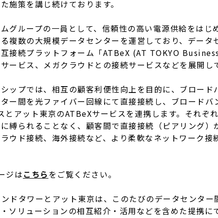
した施策を講じ続けております。
コムグループの一員として、信頼性の高い電源供給をはじ
する複数の大規模データセンターを運営しており、データ
続プラットフォーム「ATBeX (AT TOKYO Business 
続サービス、メガクラウドとの接続サービスなどを展開し
ーシップでは、相互の顧客利便性向上を目的に、ブロード
ンター間を光ファイバー回線にて直接接続し、ブロードバ
サービスとアット東京のATBeXサービスを連携します。それ
者に縛られることなく、顧客間で直接接続（ピアリング）
クラウド接続、海外接続など、より柔軟なネットワーク接
ージは
こちら
をご覧ください。
バンドタワーとアット東京は、このたびのデータセンター
ス・ソリューションの相互紹介・活用などを含めた提携に