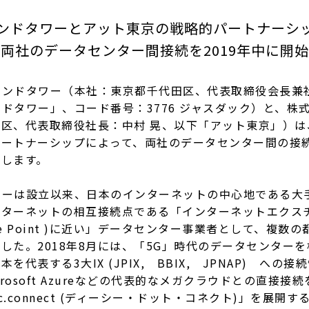
ンドタワーとアット東京の戦略的パートナーシ
両社のデータセンター間接続を2019年中に開
ンドタワー（本社：東京都千代田区、代表取締役会長兼社
ドタワー」、コード番号：3776 ジャスダック）と、株
区、代表取締役社長：中村 晃、以下「アット東京」）は
ートナーシップによって、両社のデータセンター間の接続
たします。
ワーは設立以来、日本のインターネットの中心地である大
ターネットの相互接続点である「インターネットエクスチェ
change Point )に近い」データセンター事業者として、複
した。2018年8月には、「5G」時代のデータセンター
を代表する3大IX (JPIX, BBIX, JPNAP) への
crosoft Azureなどの代表的なメガクラウドとの直接
.connect (ディーシー・ドット・コネクト)」を展開