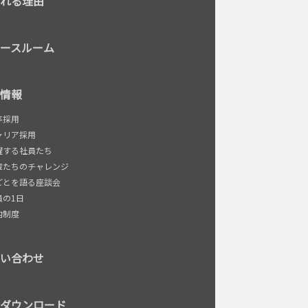
れる理由
ースルーム
情報
卒採用
ャリア採用
躍する社員たち
輩たちのチャレンジ
ごとを語る座談会
員の1日
内制度
い合わせ
ダウンロード