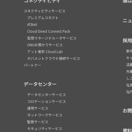
コネクティビティ
選ば
コネクティビティサービス
プレミアムコネクト
ニュ
ATBeX
Cloud Direct Connect Pack
仮想マネージドルータサービス
採用
ONUお預かりサービス
新
アット東京 Cloud Lab
キ
ガバメントクラウド接続サービス
活
パートナー
先
し
データセンター
社
社
データセンターサービス
コロケーションサービス
運用サービス
お問
ネットワークサービス
監視サービス
セキュリティサービス
資料