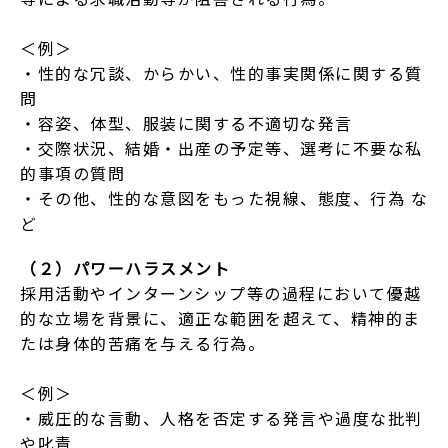
＜例＞
・性的な冗談、からかい、性的事実関係に関する質
問
・容姿、体型、服装に関する不適切な発⾔
・交際状況、結婚・出産の予定等、選考に不要な私
的事項の質問
・その他、性的な意図をもった視線、態度、⾏為 な
ど
（２）パワーハラスメント
採⽤活動やインターンシップ等の過程において優越
的な⽴場を背景に、適正な範囲を超えて、精神的ま
たは⾝体的苦痛を与える⾏為。
＜例＞
・威圧的な⾔動、⼈格を否定する発⾔や過度な批判
や叱責